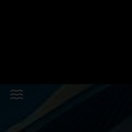
Les sports
Accessoires
Apnée dynamique horizontale
Apnée poids constant
Bonnes affaires
Chasse sous-marine
Hockey subaquatique