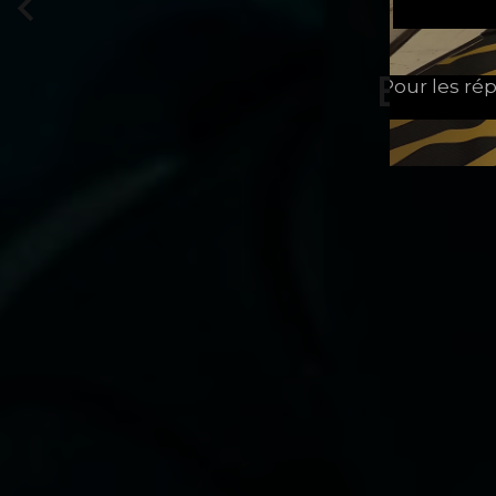

Pour les rép