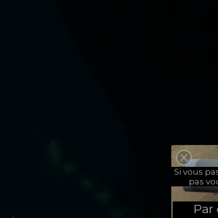
Si vous p
pas vo
Par