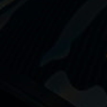
Nage avec palmes
Nage en eau vive
PSP
Rugby subaquatique
Sauvetage
Textile - Casquettes et bonnets
Tir sur cible