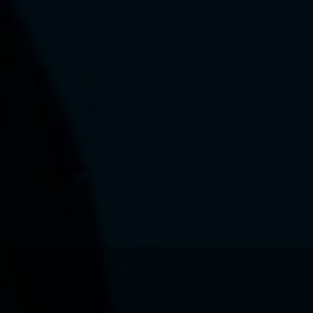
Ce que nous voulons faire
Ce que nous vous apportons
Comment nous voulons le faire
Comment nous innovons
Une histoire d'innovations - Saison 1 : Genesis
Une histoire d'innovations - Saison 2 : PUSH YOUR LIMITS
Une histoire d'innovations - Saison 3 : Une histoire sans fin