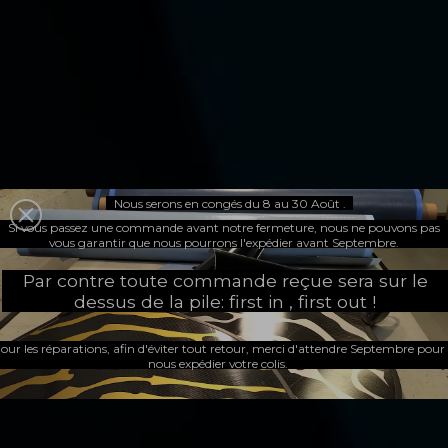
Nous serons en congés du 8 au 30 Août .
Spécialiste des
Si vous passez une commande avant notre fermeture, nous ne pouvons pas
vous garantir que nous pourrons l'expédier avant Septembre.
Par contre toute commande reçue sera sur le
palmes


dessus de la pile: first in , first out !
our les réparations, afin d'éviter tout retour, merci d'attendre Septembre pour
nous expédier votre colis.
en matériaux composites