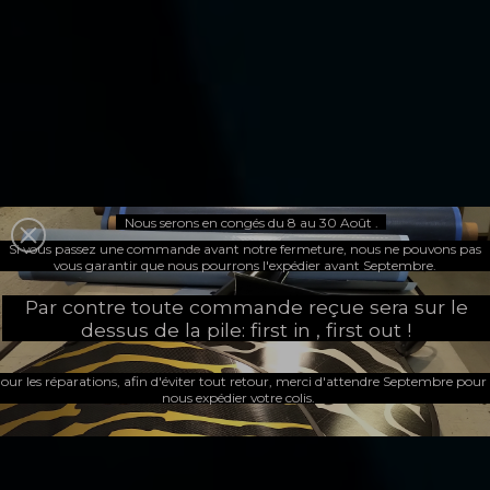
Nous serons en congés du 8 au 30 Août .
Spécialiste des
Si vous passez une commande avant notre fermeture, nous ne pouvons pas
vous garantir que nous pourrons l'expédier avant Septembre.
Par contre toute commande reçue sera sur le
palmes


dessus de la pile: first in , first out !
our les réparations, afin d'éviter tout retour, merci d'attendre Septembre pour
nous expédier votre colis.
en matériaux composites