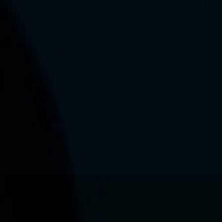
Ce que nous voulons faire
Ce que nous vous apportons
Comment nous voulons le faire
Comment nous innovons
Une histoire d'innovations - Saison 1 : Genesis
Une histoire d'innovations - Saison 2 : PUSH YOUR LIMITS
Une histoire d'innovations - Saison 3 : Une histoire sans fin