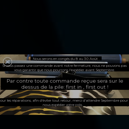
Nous serons en congés du 8 au 30 Août .
Spécialiste des
Si vous passez une commande avant notre fermeture, nous ne pouvons pas
vous garantir que nous pourrons l'expédier avant Septembre.
Par contre toute commande reçue sera sur le
palmes


dessus de la pile: first in , first out !
our les réparations, afin d'éviter tout retour, merci d'attendre Septembre pour
nous expédier votre colis.
en matériaux composites