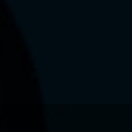
Ce que nous voulons faire
Ce que nous vous apportons
Comment nous voulons le faire
Comment nous innovons
Une histoire d'innovations - Saison 1 : Genesis
Une histoire d'innovations - Saison 2 : PUSH YOUR LIMITS
Une histoire d'innovations - Saison 3 : Une histoire sans fin