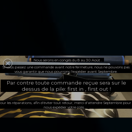
Nous serons en congés du 8 au 30 Août .
Spécialiste des
Si vous passez une commande avant notre fermeture, nous ne pouvons pas
vous garantir que nous pourrons l'expédier avant Septembre.
Par contre toute commande reçue sera sur le
palmes


dessus de la pile: first in , first out !
our les réparations, afin d'éviter tout retour, merci d'attendre Septembre pour
nous expédier votre colis.
en matériaux composites