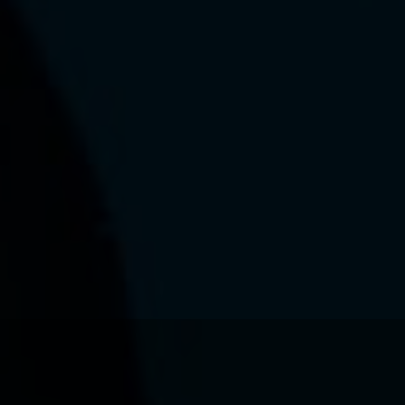
Ce que nous voulons faire
Ce que nous vous apportons
Comment nous voulons le faire
Comment nous innovons
Une histoire d'innovations - Saison 1 : Genesis
Une histoire d'innovations - Saison 2 : PUSH YOUR LIMITS
Une histoire d'innovations - Saison 3 : Une histoire sans fin