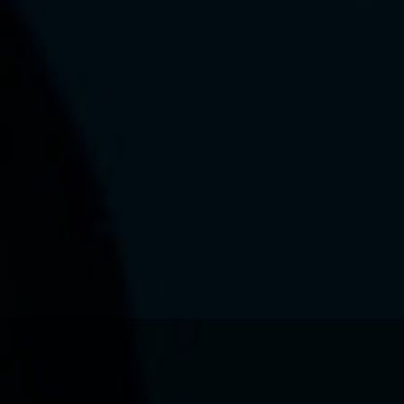
Ce que nous voulons faire
Ce que nous vous apportons
Comment nous voulons le faire
Comment nous innovons
Une histoire d'innovations - Saison 1 : Genesis
Une histoire d'innovations - Saison 2 : PUSH YOUR LIMITS
Une histoire d'innovations - Saison 3 : Une histoire sans fin