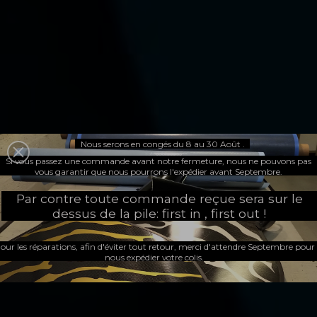
Nous serons en congés du 8 au 30 Août .
Spécialiste des
Si vous passez une commande avant notre fermeture, nous ne pouvons pas
vous garantir que nous pourrons l'expédier avant Septembre.
Par contre toute commande reçue sera sur le
palmes


dessus de la pile: first in , first out !
our les réparations, afin d'éviter tout retour, merci d'attendre Septembre pour
nous expédier votre colis.
en matériaux composites