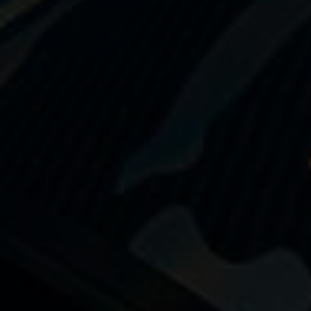
Nage avec palmes
Nage en eau vive
PSP
Rugby subaquatique
Sauvetage
Textile - Casquettes et bonnets
Tir sur cible