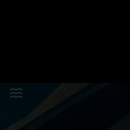
Les sports
Accessoires
Apnée dynamique horizontale
Apnée poids constant
Bonnes affaires
Chasse sous-marine
Hockey subaquatique