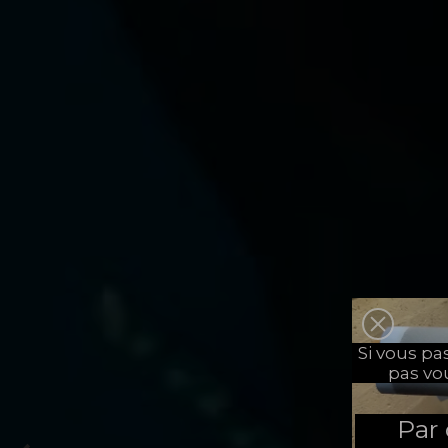
Si vous p
pas vo
Par