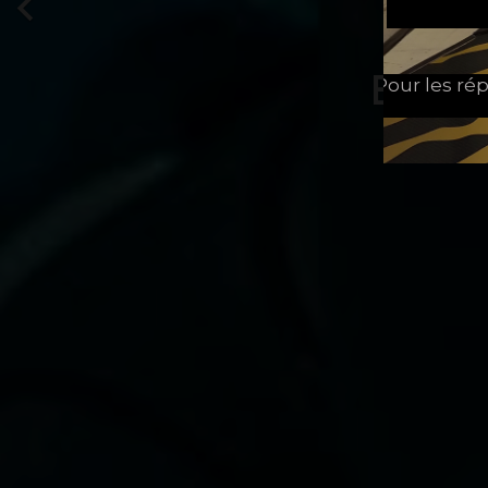

Pour les rép