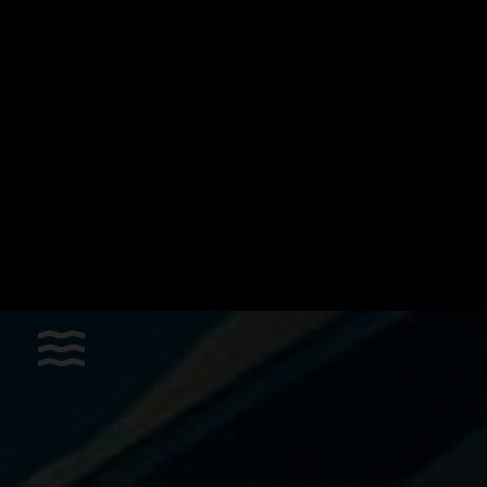
Les sports
Accessoires
Apnée dynamique horizontale
Apnée poids constant
Bonnes affaires
Chasse sous-marine
Hockey subaquatique