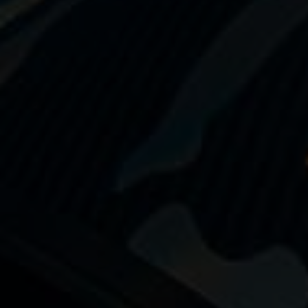
Nage avec palmes
Nage en eau vive
PSP
Rugby subaquatique
Sauvetage
Textile - Casquettes et bonnets
Tir sur cible