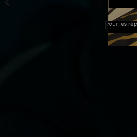

Pour les rép