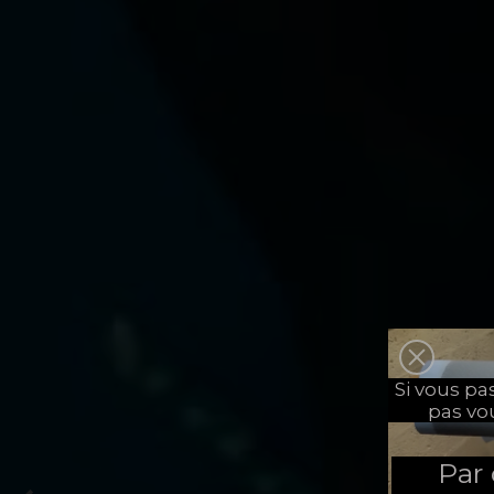
Si vous p
pas vo
Par